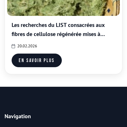
Les recherches du LIST consacrées aux
fibres de cellulose régénérée mises à
l’honneur dans une revue majeure en
20.02.2026
science des matériaux
En savoir plus
Navigation