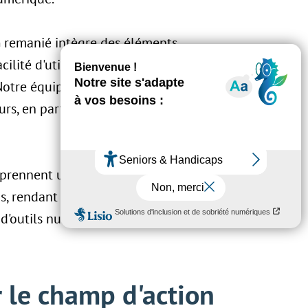
GG remanié intègre des éléments
ilité d'utilisation, afin d'avoir un
 Notre équipe travaille également à
urs, en particulier en ce qui concerne la
prennent une interactivité accrue grâce à
, rendant le jeu plus immersif et amusant,
 d'outils numériques, visant à simplifier
r le champ d'action